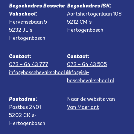
Bezoekadres Bossche
Bezoekadres ISK:
Vakschool:
Aartshertogenlaan 108
Hervensebaan 5
5212 CM ’s
5232 JL ’s
Hertogenbosch
Hertogenbosch
Contact:
Contact:
073 – 64 43 777
073 – 64 43 505
info@bosschevakschool.nl
info@isk-
bosschevakschool.nl
Postadres:
Naar de website van
Postbus 2401
Van Maerlant
5202 CK ’s-
Hertogenbosch