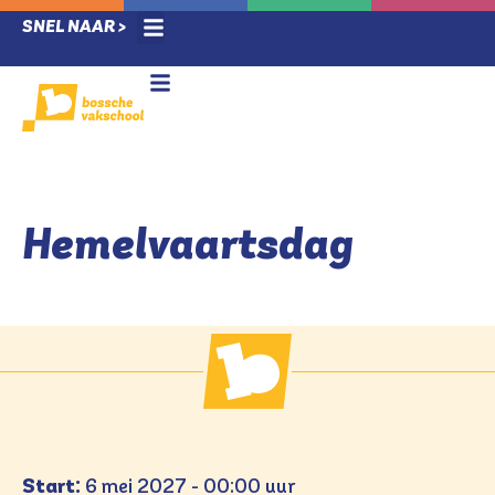
SNEL NAAR >
Ziek melding / verlof
Techlab & Leerlab
Voor leerlingen
Nieuwe leerlingen
Voor ouders
Hemelvaartsdag
Start:
6 mei 2027 - 00:00 uur