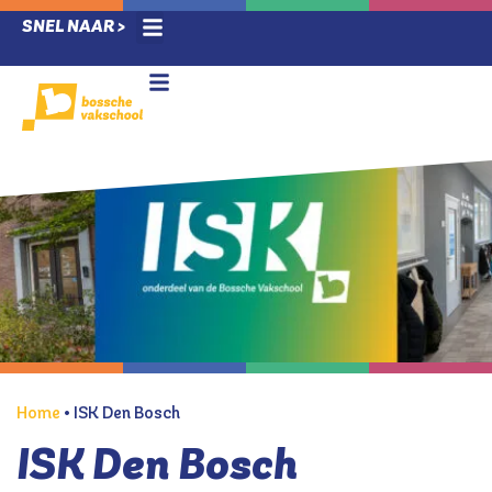
SNEL NAAR >
Ziek melding / verlof
Techlab & Leerlab
Voor leerlingen
Nieuwe leerlingen
Voor ouders
Home
•
ISK Den Bosch
ISK Den Bosch