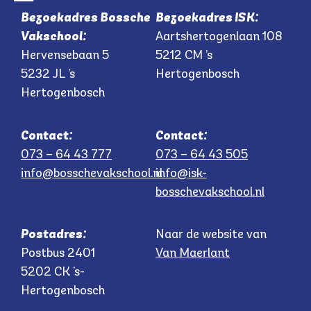
Bezoekadres Bossche
Bezoekadres ISK:
Vakschool:
Aartshertogenlaan 108
Hervensebaan 5
5212 CM ’s
5232 JL ’s
Hertogenbosch
Hertogenbosch
Contact:
Contact:
073 – 64 43 777
073 – 64 43 505
info@bosschevakschool.nl
info@isk-
bosschevakschool.nl
Postadres:
Naar de website van
Postbus 2401
Van Maerlant
5202 CK ’s-
Hertogenbosch