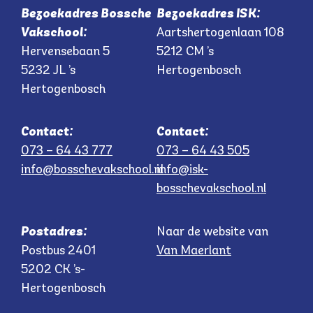
Bezoekadres Bossche
Bezoekadres ISK:
Vakschool:
Aartshertogenlaan 108
Hervensebaan 5
5212 CM ’s
5232 JL ’s
Hertogenbosch
Hertogenbosch
Contact:
Contact:
073 – 64 43 777
073 – 64 43 505
info@bosschevakschool.nl
info@isk-
bosschevakschool.nl
Postadres:
Naar de website van
Postbus 2401
Van Maerlant
5202 CK ’s-
Hertogenbosch