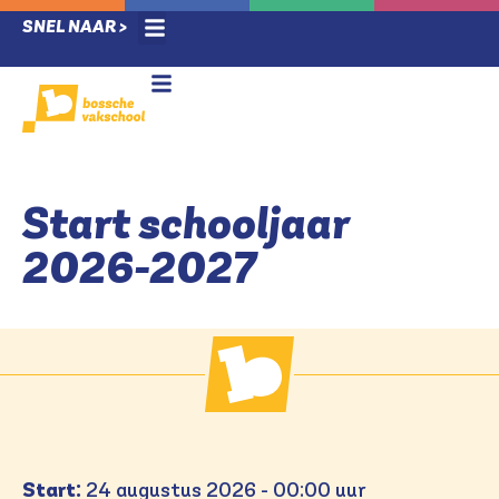
SNEL NAAR >
Ziek melding / verlof
Techlab & Leerlab
Voor leerlingen
Nieuwe leerlingen
Voor ouders
Start schooljaar
2026-2027
Start:
24 augustus 2026 - 00:00 uur