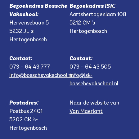
Bezoekadres Bossche
Bezoekadres ISK:
Vakschool:
Aartshertogenlaan 108
Hervensebaan 5
5212 CM ’s
5232 JL ’s
Hertogenbosch
Hertogenbosch
Contact:
Contact:
073 – 64 43 777
073 – 64 43 505
info@bosschevakschool.nl
info@isk-
bosschevakschool.nl
Postadres:
Naar de website van
Postbus 2401
Van Maerlant
5202 CK ’s-
Hertogenbosch