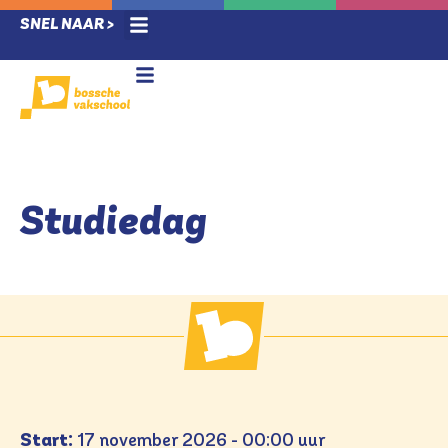
SNEL NAAR >
Ziek melding / verlof
Techlab & Leerlab
Voor leerlingen
Nieuwe leerlingen
Voor ouders
Studiedag
Start:
17 november 2026 - 00:00 uur