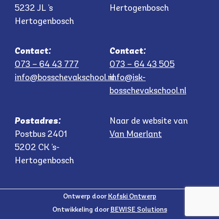
5232 JL ’s
Hertogenbosch
Hertogenbosch
Contact:
Contact:
073 – 64 43 777
073 – 64 43 505
info@bosschevakschool.nl
info@isk-
bosschevakschool.nl
Postadres:
Naar de website van
Postbus 2401
Van Maerlant
5202 CK ’s-
Hertogenbosch
Ontwerp door
Kofski Ontwerp
Ontwikkeling door
BEWISE Solutions