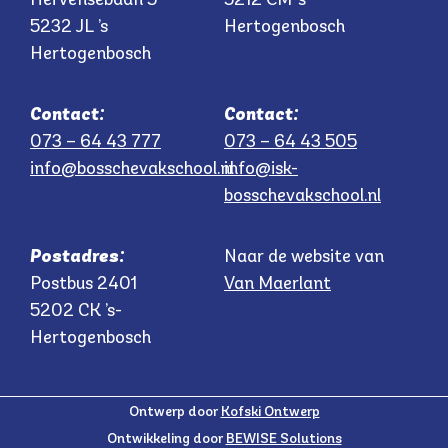
5232 JL ’s
Hertogenbosch
Hertogenbosch
Contact:
Contact:
073 – 64 43 777
073 – 64 43 505
info@bosschevakschool.nl
info@isk-
bosschevakschool.nl
Postadres:
Naar de website van
Postbus 2401
Van Maerlant
5202 CK ’s-
Hertogenbosch
Ontwerp door
Kofski Ontwerp
Ontwikkeling door
BEWISE Solutions