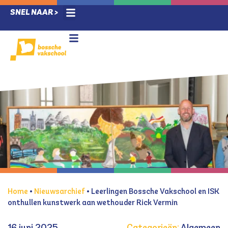
SNEL NAAR >
Ziek melding / verlof
Techlab & Leerlab
Voor leerlingen
Nieuwe leerlingen
Voor ouders
Home
•
Nieuwsarchief
•
Leerlingen Bossche Vakschool en ISK
onthullen kunstwerk aan wethouder Rick Vermin
16 juni 2025
Categorieën:
Algemeen