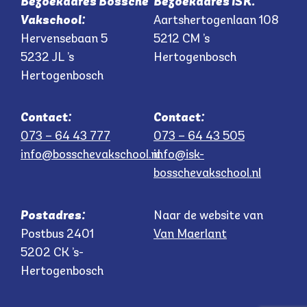
Bezoekadres Bossche
Bezoekadres ISK:
Vakschool:
Aartshertogenlaan 108
Hervensebaan 5
5212 CM ’s
5232 JL ’s
Hertogenbosch
Hertogenbosch
Contact:
Contact:
073 – 64 43 777
073 – 64 43 505
info@bosschevakschool.nl
info@isk-
bosschevakschool.nl
Postadres:
Naar de website van
Postbus 2401
Van Maerlant
5202 CK ’s-
Hertogenbosch